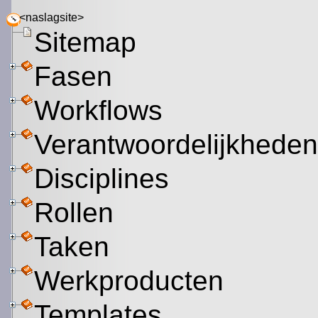
<naslagsite>
Sitemap
Fasen
Workflows
Verantwoordelijkhede
Disciplines
Rollen
Taken
Werkproducten
Templates